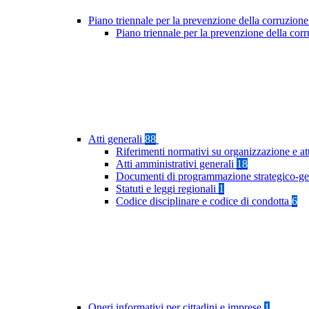
Piano triennale per la prevenzione della corruzione
Piano triennale per la prevenzione della co
Atti generali
88
Riferimenti normativi su organizzazione e at
Atti amministrativi generali
18
Documenti di programmazione strategico-ge
Statuti e leggi regionali
1
Codice disciplinare e codice di condotta
6
Oneri informativi per cittadini e imprese
1