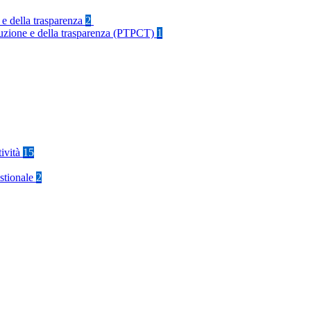
 e della trasparenza
2
rruzione e della trasparenza (PTPCT)
1
tività
15
stionale
2