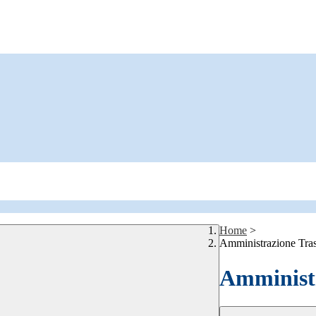
Home
>
Amministrazione Tra
Amministr