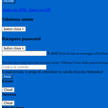
-
Entra con SPID
Entra con CIE
Seleziona utente
button close
×
Recupero password
button close
×
E-mail
Verrà inviato un messaggio all'indirizz
Non hai una e-mail associata al nome utente? Effettua il reset della password tram
E-mail inviata, si prega di controllare la casella di posta elettronica!
Errore
Chiudi
Successo
Chiudi
Informazione