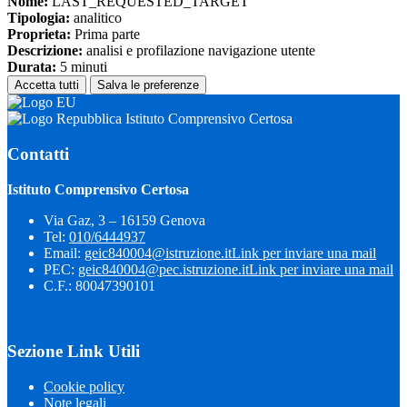
Nome:
LAST_REQUESTED_TARGET
Tipologia:
analitico
Proprieta:
Prima parte
Descrizione:
analisi e profilazione navigazione utente
Durata:
5 minuti
Accetta tutti
Salva le preferenze
Istituto Comprensivo Certosa
Contatti
Istituto Comprensivo Certosa
Via Gaz, 3 – 16159 Genova
Tel:
010/6444937
Email:
geic840004@istruzione.it
Link per inviare una mail
PEC:
geic840004@pec.istruzione.it
Link per inviare una mail
C.F.: 80047390101
Sezione Link Utili
Cookie policy
Note legali