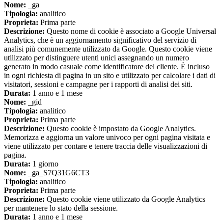
Nome:
_ga
Tipologia:
analitico
Proprieta:
Prima parte
Descrizione:
Questo nome di cookie è associato a Google Universal
Analytics, che è un aggiornamento significativo del servizio di
analisi più comunemente utilizzato da Google. Questo cookie viene
utilizzato per distinguere utenti unici assegnando un numero
generato in modo casuale come identificatore del cliente. È incluso
in ogni richiesta di pagina in un sito e utilizzato per calcolare i dati di
visitatori, sessioni e campagne per i rapporti di analisi dei siti.
Durata:
1 anno e 1 mese
Nome:
_gid
Tipologia:
analitico
Proprieta:
Prima parte
Descrizione:
Questo cookie è impostato da Google Analytics.
Memorizza e aggiorna un valore univoco per ogni pagina visitata e
viene utilizzato per contare e tenere traccia delle visualizzazioni di
pagina.
Durata:
1 giorno
Nome:
_ga_S7Q31G6CT3
Tipologia:
analitico
Proprieta:
Prima parte
Descrizione:
Questo cookie viene utilizzato da Google Analytics
per mantenere lo stato della sessione.
Durata:
1 anno e 1 mese