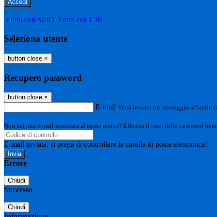
-
Entra con SPID
Entra con CIE
Seleziona utente
button close
×
Recupero password
button close
×
E-mail
Verrà inviato un messaggio all'indirizz
Non hai una e-mail associata al nome utente? Effettua il reset della password tram
E-mail inviata, si prega di controllare la casella di posta elettronica!
Errore
Chiudi
Successo
Chiudi
Informazione