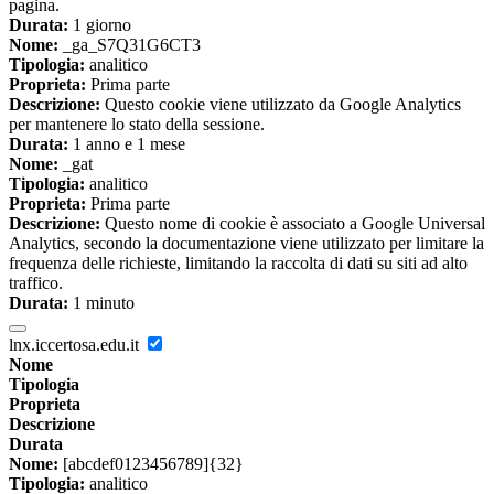
pagina.
Durata:
1 giorno
Nome:
_ga_S7Q31G6CT3
Tipologia:
analitico
Proprieta:
Prima parte
Descrizione:
Questo cookie viene utilizzato da Google Analytics
per mantenere lo stato della sessione.
Durata:
1 anno e 1 mese
Nome:
_gat
Tipologia:
analitico
Proprieta:
Prima parte
Descrizione:
Questo nome di cookie è associato a Google Universal
Analytics, secondo la documentazione viene utilizzato per limitare la
frequenza delle richieste, limitando la raccolta di dati su siti ad alto
traffico.
Durata:
1 minuto
lnx.iccertosa.edu.it
Nome
Tipologia
Proprieta
Descrizione
Durata
Nome:
[abcdef0123456789]{32}
Tipologia:
analitico