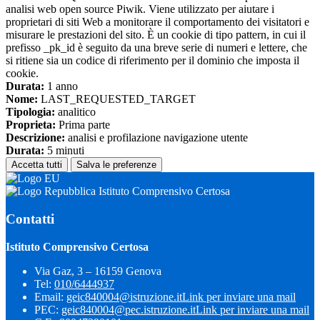
analisi web open source Piwik. Viene utilizzato per aiutare i
proprietari di siti Web a monitorare il comportamento dei visitatori e
misurare le prestazioni del sito. È un cookie di tipo pattern, in cui il
prefisso _pk_id è seguito da una breve serie di numeri e lettere, che
si ritiene sia un codice di riferimento per il dominio che imposta il
cookie.
Durata:
1 anno
Nome:
LAST_REQUESTED_TARGET
Tipologia:
analitico
Proprieta:
Prima parte
Descrizione:
analisi e profilazione navigazione utente
Durata:
5 minuti
Accetta tutti
Salva le preferenze
Istituto Comprensivo Certosa
Contatti
Istituto Comprensivo Certosa
Via Gaz, 3 – 16159 Genova
Tel:
010/6444937
Email:
geic840004@istruzione.it
Link per inviare una mail
PEC:
geic840004@pec.istruzione.it
Link per inviare una mail