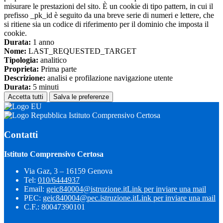
misurare le prestazioni del sito. È un cookie di tipo pattern, in cui il
prefisso _pk_id è seguito da una breve serie di numeri e lettere, che
si ritiene sia un codice di riferimento per il dominio che imposta il
cookie.
Durata:
1 anno
Nome:
LAST_REQUESTED_TARGET
Tipologia:
analitico
Proprieta:
Prima parte
Descrizione:
analisi e profilazione navigazione utente
Durata:
5 minuti
Accetta tutti
Salva le preferenze
Istituto Comprensivo Certosa
Contatti
Istituto Comprensivo Certosa
Via Gaz, 3 – 16159 Genova
Tel:
010/6444937
Email:
geic840004@istruzione.it
Link per inviare una mail
PEC:
geic840004@pec.istruzione.it
Link per inviare una mail
C.F.: 80047390101