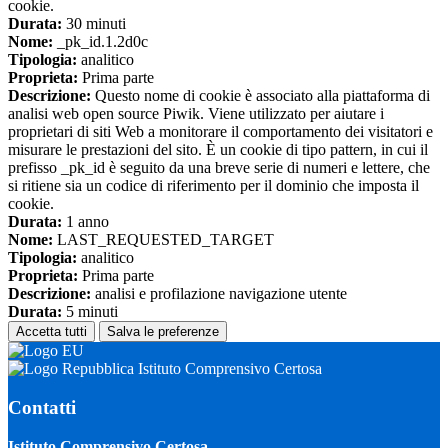
cookie.
Durata:
30 minuti
Nome:
_pk_id.1.2d0c
Tipologia:
analitico
Proprieta:
Prima parte
Descrizione:
Questo nome di cookie è associato alla piattaforma di
analisi web open source Piwik. Viene utilizzato per aiutare i
proprietari di siti Web a monitorare il comportamento dei visitatori e
misurare le prestazioni del sito. È un cookie di tipo pattern, in cui il
prefisso _pk_id è seguito da una breve serie di numeri e lettere, che
si ritiene sia un codice di riferimento per il dominio che imposta il
cookie.
Durata:
1 anno
Nome:
LAST_REQUESTED_TARGET
Tipologia:
analitico
Proprieta:
Prima parte
Descrizione:
analisi e profilazione navigazione utente
Durata:
5 minuti
Accetta tutti
Salva le preferenze
Istituto Comprensivo Certosa
Contatti
Istituto Comprensivo Certosa