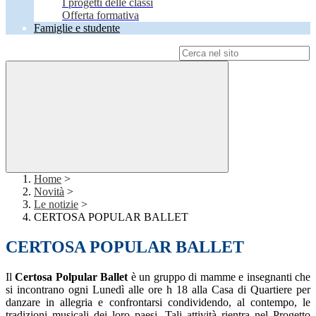
I progetti delle classi
Offerta formativa
Famiglie e studente
Campo di ricerca per le pagine del sito
Home
>
Novità
>
Le notizie
>
CERTOSA POPULAR BALLET
CERTOSA POPULAR BALLET
Il
Certosa Polpular Ballet
è un gruppo di mamme e insegnanti che
si incontrano ogni Lunedì alle ore h 18 alla Casa di Quartiere per
danzare in allegria e confrontarsi condividendo, al contempo, le
tradizioni musicali dei loro paesi. Tali attività rientra nel Progetto