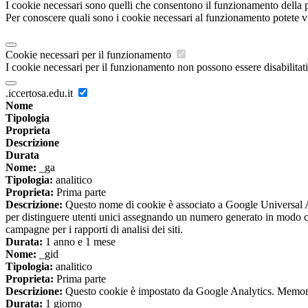
I cookie necessari sono quelli che consentono il funzionamento della pi
Per conoscere quali sono i cookie necessari al funzionamento potete v
Cookie necessari per il funzionamento
I cookie necessari per il funzionamento non possono essere disabilitati.
.iccertosa.edu.it
Nome
Tipologia
Proprieta
Descrizione
Durata
Nome:
_ga
Tipologia:
analitico
Proprieta:
Prima parte
Descrizione:
Questo nome di cookie è associato a Google Universal An
per distinguere utenti unici assegnando un numero generato in modo casual
campagne per i rapporti di analisi dei siti.
Durata:
1 anno e 1 mese
Nome:
_gid
Tipologia:
analitico
Proprieta:
Prima parte
Descrizione:
Questo cookie è impostato da Google Analytics. Memorizza
Durata:
1 giorno