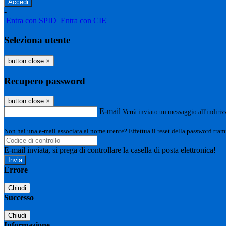
-
Entra con SPID
Entra con CIE
Seleziona utente
button close
×
Recupero password
button close
×
E-mail
Verrà inviato un messaggio all'indirizz
Non hai una e-mail associata al nome utente? Effettua il reset della password tram
E-mail inviata, si prega di controllare la casella di posta elettronica!
Errore
Chiudi
Successo
Chiudi
Informazione