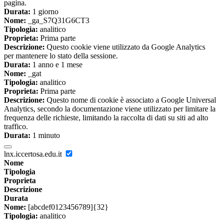
pagina.
Durata:
1 giorno
Nome:
_ga_S7Q31G6CT3
Tipologia:
analitico
Proprieta:
Prima parte
Descrizione:
Questo cookie viene utilizzato da Google Analytics
per mantenere lo stato della sessione.
Durata:
1 anno e 1 mese
Nome:
_gat
Tipologia:
analitico
Proprieta:
Prima parte
Descrizione:
Questo nome di cookie è associato a Google Universal
Analytics, secondo la documentazione viene utilizzato per limitare la
frequenza delle richieste, limitando la raccolta di dati su siti ad alto
traffico.
Durata:
1 minuto
lnx.iccertosa.edu.it
Nome
Tipologia
Proprieta
Descrizione
Durata
Nome:
[abcdef0123456789]{32}
Tipologia:
analitico