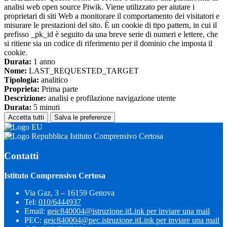
analisi web open source Piwik. Viene utilizzato per aiutare i
proprietari di siti Web a monitorare il comportamento dei visitatori e
misurare le prestazioni del sito. È un cookie di tipo pattern, in cui il
prefisso _pk_id è seguito da una breve serie di numeri e lettere, che
si ritiene sia un codice di riferimento per il dominio che imposta il
cookie.
Durata:
1 anno
Nome:
LAST_REQUESTED_TARGET
Tipologia:
analitico
Proprieta:
Prima parte
Descrizione:
analisi e profilazione navigazione utente
Durata:
5 minuti
Accetta tutti
Salva le preferenze
Istituto Comprensivo Certosa
Contatti
Istituto Comprensivo Certosa
Via Gaz, 3 – 16159 Genova
Tel:
010/6444937
Email:
geic840004@istruzione.it
Link per inviare una mail
PEC:
geic840004@pec.istruzione.it
Link per inviare una mail