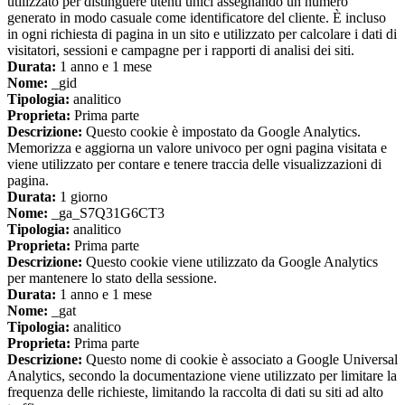
utilizzato per distinguere utenti unici assegnando un numero
generato in modo casuale come identificatore del cliente. È incluso
in ogni richiesta di pagina in un sito e utilizzato per calcolare i dati di
visitatori, sessioni e campagne per i rapporti di analisi dei siti.
Durata:
1 anno e 1 mese
Nome:
_gid
Tipologia:
analitico
Proprieta:
Prima parte
Descrizione:
Questo cookie è impostato da Google Analytics.
Memorizza e aggiorna un valore univoco per ogni pagina visitata e
viene utilizzato per contare e tenere traccia delle visualizzazioni di
pagina.
Durata:
1 giorno
Nome:
_ga_S7Q31G6CT3
Tipologia:
analitico
Proprieta:
Prima parte
Descrizione:
Questo cookie viene utilizzato da Google Analytics
per mantenere lo stato della sessione.
Durata:
1 anno e 1 mese
Nome:
_gat
Tipologia:
analitico
Proprieta:
Prima parte
Descrizione:
Questo nome di cookie è associato a Google Universal
Analytics, secondo la documentazione viene utilizzato per limitare la
frequenza delle richieste, limitando la raccolta di dati su siti ad alto