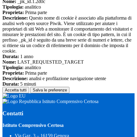
Nome:
_pk_id.1.2d0c
Tipologia:
analitico
Proprieta:
Prima parte
Descrizione:
Questo nome di cookie è associato alla piattaforma di
analisi web open source Piwik. Viene utilizzato per aiutare i
proprietari di siti Web a monitorare il comportamento dei visitatori e
misurare le prestazioni del sito. È un cookie di tipo pattern, in cui il
prefisso _pk_id è seguito da una breve serie di numeri e lettere, che
si ritiene sia un codice di riferimento per il dominio che imposta il
cookie.
Durata:
1 anno
Nome:
LAST_REQUESTED_TARGET
Tipologia:
analitico
Proprieta:
Prima parte
Descrizione:
analisi e profilazione navigazione utente
Durata:
5 minuti
Accetta tutti
Salva le preferenze
Istituto Comprensivo Certosa
Contatti
Istituto Comprensivo Certosa
Via Gaz, 3 – 16159 Genova