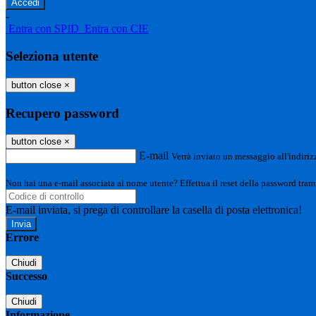
-
Entra con SPID
Entra con CIE
Seleziona utente
button close
×
Recupero password
button close
×
E-mail
Verrà inviato un messaggio all'indirizz
Non hai una e-mail associata al nome utente? Effettua il reset della password tram
E-mail inviata, si prega di controllare la casella di posta elettronica!
Errore
Chiudi
Successo
Chiudi
Informazione