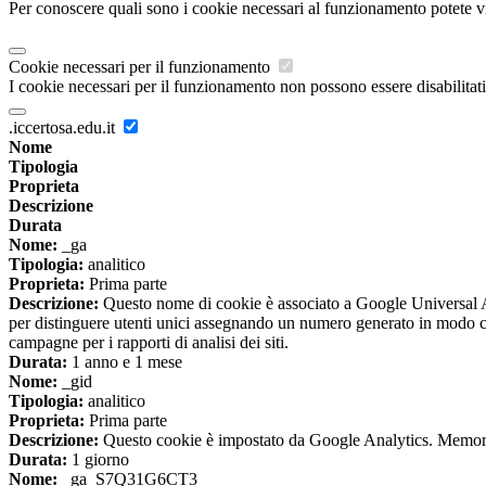
Per conoscere quali sono i cookie necessari al funzionamento potete v
Cookie necessari per il funzionamento
I cookie necessari per il funzionamento non possono essere disabilitati.
.iccertosa.edu.it
Nome
Tipologia
Proprieta
Descrizione
Durata
Nome:
_ga
Tipologia:
analitico
Proprieta:
Prima parte
Descrizione:
Questo nome di cookie è associato a Google Universal An
per distinguere utenti unici assegnando un numero generato in modo casual
campagne per i rapporti di analisi dei siti.
Durata:
1 anno e 1 mese
Nome:
_gid
Tipologia:
analitico
Proprieta:
Prima parte
Descrizione:
Questo cookie è impostato da Google Analytics. Memorizza
Durata:
1 giorno
Nome:
_ga_S7Q31G6CT3