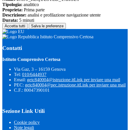
Tipologia:
analitico
Proprieta:
Prima parte
Descrizione:
analisi e profilazione navigazione utente
Durata:
5 minuti
Accetta tutti
Salva le preferenze
Istituto Comprensivo Certosa
Contatti
Istituto Comprensivo Certosa
Via Gaz, 3 – 16159 Genova
Tel:
010/6444937
Email:
geic840004@istruzione.it
Link per inviare una mail
PEC:
geic840004@pec.istruzione.it
Link per inviare una mail
C.F.: 80047390101
Sezione Link Utili
Cookie policy
Note legali