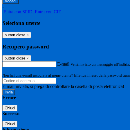
-
Entra con SPID
Entra con CIE
Seleziona utente
button close
×
Recupero password
button close
×
E-mail
Verrà inviato un messaggio all'indirizz
Non hai una e-mail associata al nome utente? Effettua il reset della password tram
E-mail inviata, si prega di controllare la casella di posta elettronica!
Errore
Chiudi
Successo
Chiudi
Informazione