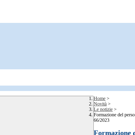
Home
>
Novità
>
Le notizie
>
Formazione del persona
66/2023
Formazione de