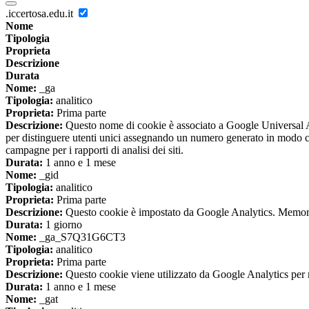
.iccertosa.edu.it
Nome
Tipologia
Proprieta
Descrizione
Durata
Nome:
_ga
Tipologia:
analitico
Proprieta:
Prima parte
Descrizione:
Questo nome di cookie è associato a Google Universal An
per distinguere utenti unici assegnando un numero generato in modo casual
campagne per i rapporti di analisi dei siti.
Durata:
1 anno e 1 mese
Nome:
_gid
Tipologia:
analitico
Proprieta:
Prima parte
Descrizione:
Questo cookie è impostato da Google Analytics. Memorizza
Durata:
1 giorno
Nome:
_ga_S7Q31G6CT3
Tipologia:
analitico
Proprieta:
Prima parte
Descrizione:
Questo cookie viene utilizzato da Google Analytics per m
Durata:
1 anno e 1 mese
Nome:
_gat