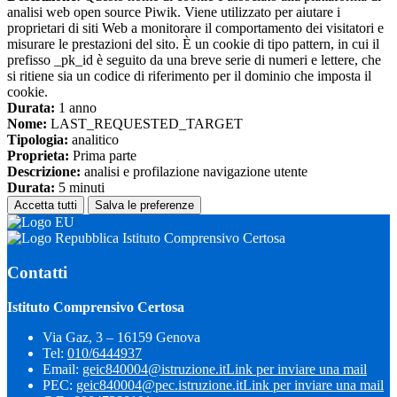
analisi web open source Piwik. Viene utilizzato per aiutare i
proprietari di siti Web a monitorare il comportamento dei visitatori e
misurare le prestazioni del sito. È un cookie di tipo pattern, in cui il
prefisso _pk_id è seguito da una breve serie di numeri e lettere, che
si ritiene sia un codice di riferimento per il dominio che imposta il
cookie.
Durata:
1 anno
Nome:
LAST_REQUESTED_TARGET
Tipologia:
analitico
Proprieta:
Prima parte
Descrizione:
analisi e profilazione navigazione utente
Durata:
5 minuti
Accetta tutti
Salva le preferenze
Istituto Comprensivo Certosa
Contatti
Istituto Comprensivo Certosa
Via Gaz, 3 – 16159 Genova
Tel:
010/6444937
Email:
geic840004@istruzione.it
Link per inviare una mail
PEC:
geic840004@pec.istruzione.it
Link per inviare una mail