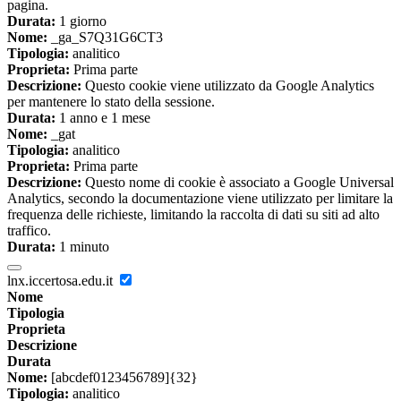
pagina.
Durata:
1 giorno
Nome:
_ga_S7Q31G6CT3
Tipologia:
analitico
Proprieta:
Prima parte
Descrizione:
Questo cookie viene utilizzato da Google Analytics
per mantenere lo stato della sessione.
Durata:
1 anno e 1 mese
Nome:
_gat
Tipologia:
analitico
Proprieta:
Prima parte
Descrizione:
Questo nome di cookie è associato a Google Universal
Analytics, secondo la documentazione viene utilizzato per limitare la
frequenza delle richieste, limitando la raccolta di dati su siti ad alto
traffico.
Durata:
1 minuto
lnx.iccertosa.edu.it
Nome
Tipologia
Proprieta
Descrizione
Durata
Nome:
[abcdef0123456789]{32}
Tipologia:
analitico