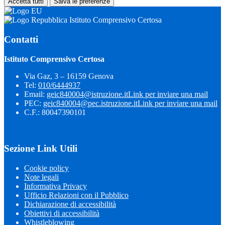
Accetta tutti
Salva le preferenze
Istituto Comprensivo Certosa
Contatti
Istituto Comprensivo Certosa
Via Gaz, 3 – 16159 Genova
Tel:
010/6444937
Email:
geic840004@istruzione.it
Link per inviare una mail
PEC:
geic840004@pec.istruzione.it
Link per inviare una mail
C.F.: 80047390101
Sezione Link Utili
Cookie policy
Note legali
Informativa Privacy
Ufficio Relazioni con il Pubblico
Dichiarazione di accessibilità
Obiettivi di accessibilità
Whistleblowing