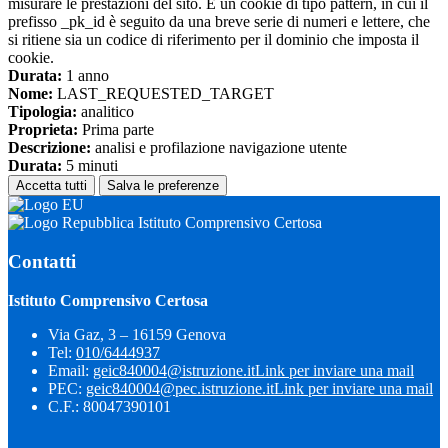
misurare le prestazioni del sito. È un cookie di tipo pattern, in cui il
prefisso _pk_id è seguito da una breve serie di numeri e lettere, che
si ritiene sia un codice di riferimento per il dominio che imposta il
cookie.
Durata:
1 anno
Nome:
LAST_REQUESTED_TARGET
Tipologia:
analitico
Proprieta:
Prima parte
Descrizione:
analisi e profilazione navigazione utente
Durata:
5 minuti
Accetta tutti
Salva le preferenze
Istituto Comprensivo Certosa
Contatti
Istituto Comprensivo Certosa
Via Gaz, 3 – 16159 Genova
Tel:
010/6444937
Email:
geic840004@istruzione.it
Link per inviare una mail
PEC:
geic840004@pec.istruzione.it
Link per inviare una mail
C.F.: 80047390101