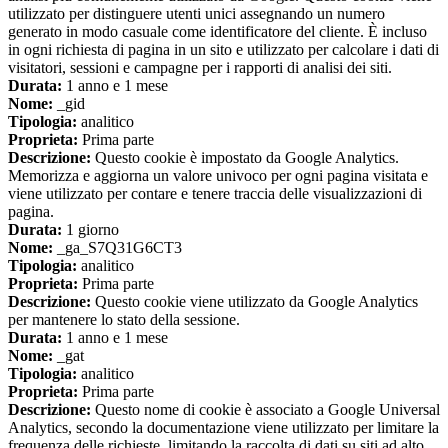
utilizzato per distinguere utenti unici assegnando un numero
generato in modo casuale come identificatore del cliente. È incluso
in ogni richiesta di pagina in un sito e utilizzato per calcolare i dati di
visitatori, sessioni e campagne per i rapporti di analisi dei siti.
Durata:
1 anno e 1 mese
Nome:
_gid
Tipologia:
analitico
Proprieta:
Prima parte
Descrizione:
Questo cookie è impostato da Google Analytics.
Memorizza e aggiorna un valore univoco per ogni pagina visitata e
viene utilizzato per contare e tenere traccia delle visualizzazioni di
pagina.
Durata:
1 giorno
Nome:
_ga_S7Q31G6CT3
Tipologia:
analitico
Proprieta:
Prima parte
Descrizione:
Questo cookie viene utilizzato da Google Analytics
per mantenere lo stato della sessione.
Durata:
1 anno e 1 mese
Nome:
_gat
Tipologia:
analitico
Proprieta:
Prima parte
Descrizione:
Questo nome di cookie è associato a Google Universal
Analytics, secondo la documentazione viene utilizzato per limitare la
frequenza delle richieste, limitando la raccolta di dati su siti ad alto