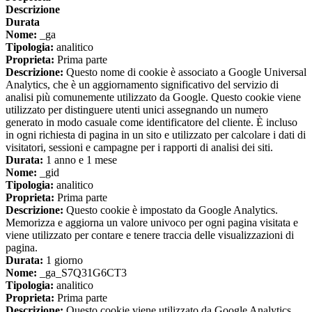
Descrizione
Durata
Nome:
_ga
Tipologia:
analitico
Proprieta:
Prima parte
Descrizione:
Questo nome di cookie è associato a Google Universal
Analytics, che è un aggiornamento significativo del servizio di
analisi più comunemente utilizzato da Google. Questo cookie viene
utilizzato per distinguere utenti unici assegnando un numero
generato in modo casuale come identificatore del cliente. È incluso
in ogni richiesta di pagina in un sito e utilizzato per calcolare i dati di
visitatori, sessioni e campagne per i rapporti di analisi dei siti.
Durata:
1 anno e 1 mese
Nome:
_gid
Tipologia:
analitico
Proprieta:
Prima parte
Descrizione:
Questo cookie è impostato da Google Analytics.
Memorizza e aggiorna un valore univoco per ogni pagina visitata e
viene utilizzato per contare e tenere traccia delle visualizzazioni di
pagina.
Durata:
1 giorno
Nome:
_ga_S7Q31G6CT3
Tipologia:
analitico
Proprieta:
Prima parte
Descrizione:
Questo cookie viene utilizzato da Google Analytics