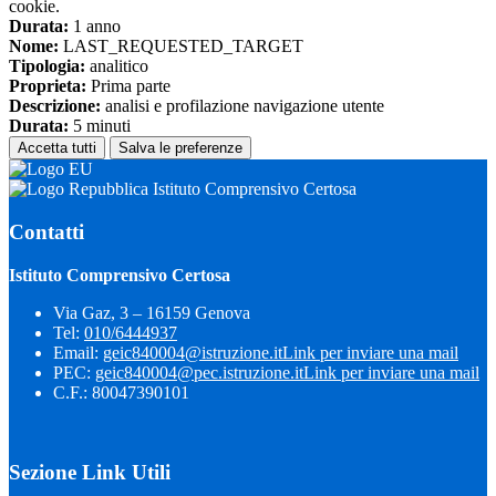
cookie.
Durata:
1 anno
Nome:
LAST_REQUESTED_TARGET
Tipologia:
analitico
Proprieta:
Prima parte
Descrizione:
analisi e profilazione navigazione utente
Durata:
5 minuti
Accetta tutti
Salva le preferenze
Istituto Comprensivo Certosa
Contatti
Istituto Comprensivo Certosa
Via Gaz, 3 – 16159 Genova
Tel:
010/6444937
Email:
geic840004@istruzione.it
Link per inviare una mail
PEC:
geic840004@pec.istruzione.it
Link per inviare una mail
C.F.: 80047390101
Sezione Link Utili