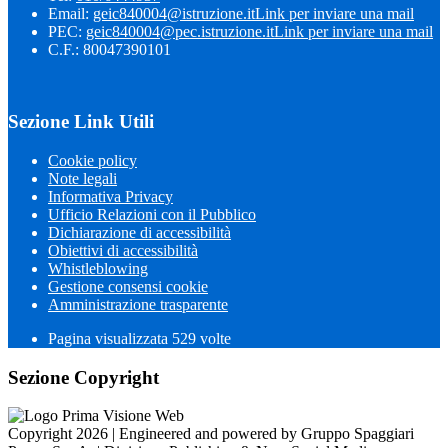
Email:
geic840004@istruzione.it
Link per inviare una mail
PEC:
geic840004@pec.istruzione.it
Link per inviare una mail
C.F.: 80047390101
Sezione Link Utili
Cookie policy
Note legali
Informativa Privacy
Ufficio Relazioni con il Pubblico
Dichiarazione di accessibilità
Obiettivi di accessibilità
Whistleblowing
Gestione consensi cookie
Amministrazione trasparente
Pagina visualizzata
529
volte
Sezione Copyright
Copyright 2026 | Engineered and powered by Gruppo Spaggiari