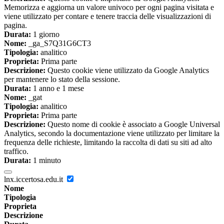
Memorizza e aggiorna un valore univoco per ogni pagina visitata e
viene utilizzato per contare e tenere traccia delle visualizzazioni di
pagina.
Durata:
1 giorno
Nome:
_ga_S7Q31G6CT3
Tipologia:
analitico
Proprieta:
Prima parte
Descrizione:
Questo cookie viene utilizzato da Google Analytics
per mantenere lo stato della sessione.
Durata:
1 anno e 1 mese
Nome:
_gat
Tipologia:
analitico
Proprieta:
Prima parte
Descrizione:
Questo nome di cookie è associato a Google Universal
Analytics, secondo la documentazione viene utilizzato per limitare la
frequenza delle richieste, limitando la raccolta di dati su siti ad alto
traffico.
Durata:
1 minuto
lnx.iccertosa.edu.it
Nome
Tipologia
Proprieta
Descrizione