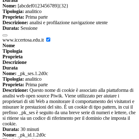
Durata
Nome:
[abcdef0123456789]{32}
Tipologia:
analitico
Proprieta:
Prima parte
Descrizione:
analisi e profilazione navigazione utente
Durata:
Sessione
www.iccertosa.edu.it
Nome
Tipologia
Proprieta
Descrizione
Durata
Nome:
_pk_ses.1.2d0c
Tipologia:
analitico
Proprieta:
Prima parte
Descrizione:
Questo nome di cookie è associato alla piattaforma di
analisi web open source Piwik. Viene utilizzato per aiutare i
proprietari di siti Web a monitorare il comportamento dei visitatori e
misurare le prestazioni del sito. È un cookie di tipo pattern, in cui il
prefisso _pk_ses è seguito da una breve serie di numeri e lettere, che
si ritiene sia un codice di riferimento per il dominio che imposta il
cookie.
Durata:
30 minuti
Nome:
_pk_id.1.2d0c