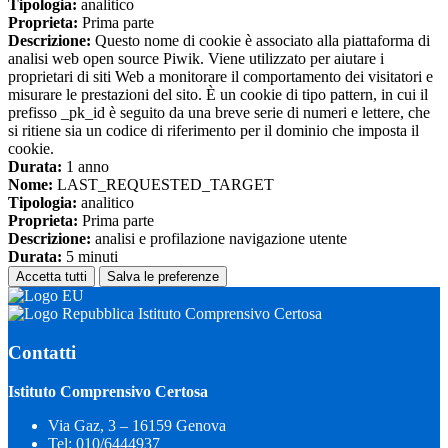
Tipologia:
analitico
Proprieta:
Prima parte
Descrizione:
Questo nome di cookie è associato alla piattaforma di
analisi web open source Piwik. Viene utilizzato per aiutare i
proprietari di siti Web a monitorare il comportamento dei visitatori e
misurare le prestazioni del sito. È un cookie di tipo pattern, in cui il
prefisso _pk_id è seguito da una breve serie di numeri e lettere, che
si ritiene sia un codice di riferimento per il dominio che imposta il
cookie.
Durata:
1 anno
Nome:
LAST_REQUESTED_TARGET
Tipologia:
analitico
Proprieta:
Prima parte
Descrizione:
analisi e profilazione navigazione utente
Durata:
5 minuti
Accetta tutti
Salva le preferenze
Istituto Comprensivo Certosa
Contatti
Istituto Comprensivo Certosa
Via Gaz, 3 – 16159 Genova
Tel:
010/6444937