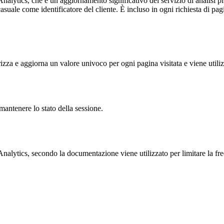
alytics, che è un aggiornamento significativo del servizio di analisi p
e come identificatore del cliente. È incluso in ogni richiesta di pagina i
 e aggiorna un valore univoco per ogni pagina visitata e viene utilizzat
antenere lo stato della sessione.
ytics, secondo la documentazione viene utilizzato per limitare la frequen