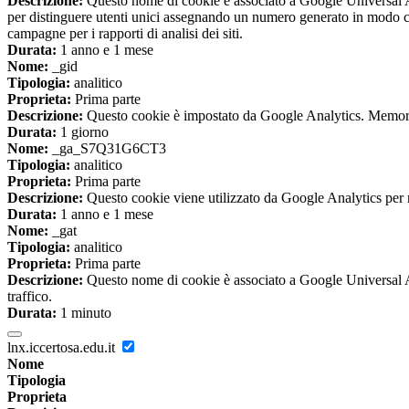
Descrizione:
Questo nome di cookie è associato a Google Universal An
per distinguere utenti unici assegnando un numero generato in modo casual
campagne per i rapporti di analisi dei siti.
Durata:
1 anno e 1 mese
Nome:
_gid
Tipologia:
analitico
Proprieta:
Prima parte
Descrizione:
Questo cookie è impostato da Google Analytics. Memorizza
Durata:
1 giorno
Nome:
_ga_S7Q31G6CT3
Tipologia:
analitico
Proprieta:
Prima parte
Descrizione:
Questo cookie viene utilizzato da Google Analytics per m
Durata:
1 anno e 1 mese
Nome:
_gat
Tipologia:
analitico
Proprieta:
Prima parte
Descrizione:
Questo nome di cookie è associato a Google Universal Anal
traffico.
Durata:
1 minuto
lnx.iccertosa.edu.it
Nome
Tipologia
Proprieta