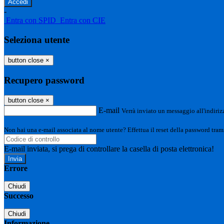
-
Entra con SPID
Entra con CIE
Seleziona utente
button close
×
Recupero password
button close
×
E-mail
Verrà inviato un messaggio all'indirizz
Non hai una e-mail associata al nome utente? Effettua il reset della password tram
E-mail inviata, si prega di controllare la casella di posta elettronica!
Errore
Chiudi
Successo
Chiudi
Informazione