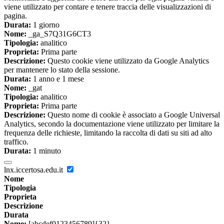
viene utilizzato per contare e tenere traccia delle visualizzazioni di
pagina.
Durata:
1 giorno
Nome:
_ga_S7Q31G6CT3
Tipologia:
analitico
Proprieta:
Prima parte
Descrizione:
Questo cookie viene utilizzato da Google Analytics
per mantenere lo stato della sessione.
Durata:
1 anno e 1 mese
Nome:
_gat
Tipologia:
analitico
Proprieta:
Prima parte
Descrizione:
Questo nome di cookie è associato a Google Universal
Analytics, secondo la documentazione viene utilizzato per limitare la
frequenza delle richieste, limitando la raccolta di dati su siti ad alto
traffico.
Durata:
1 minuto
lnx.iccertosa.edu.it
Nome
Tipologia
Proprieta
Descrizione
Durata
Nome:
[abcdef0123456789]{32}