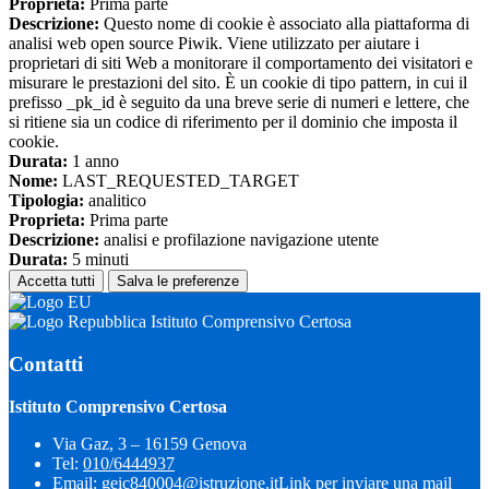
Proprieta:
Prima parte
Descrizione:
Questo nome di cookie è associato alla piattaforma di
analisi web open source Piwik. Viene utilizzato per aiutare i
proprietari di siti Web a monitorare il comportamento dei visitatori e
misurare le prestazioni del sito. È un cookie di tipo pattern, in cui il
prefisso _pk_id è seguito da una breve serie di numeri e lettere, che
si ritiene sia un codice di riferimento per il dominio che imposta il
cookie.
Durata:
1 anno
Nome:
LAST_REQUESTED_TARGET
Tipologia:
analitico
Proprieta:
Prima parte
Descrizione:
analisi e profilazione navigazione utente
Durata:
5 minuti
Accetta tutti
Salva le preferenze
Istituto Comprensivo Certosa
Contatti
Istituto Comprensivo Certosa
Via Gaz, 3 – 16159 Genova
Tel:
010/6444937
Email:
geic840004@istruzione.it
Link per inviare una mail