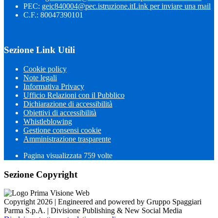
PEC:
geic840004@pec.istruzione.it
Link per inviare una mail
C.F.: 80047390101
Sezione Link Utili
Cookie policy
Note legali
Informativa Privacy
Ufficio Relazioni con il Pubblico
Dichiarazione di accessibilità
Obiettivi di accessibilità
Whistleblowing
Gestione consensi cookie
Amministrazione trasparente
Pagina visualizzata
759
volte
Sezione Copyright
Copyright 2026 | Engineered and powered by Gruppo Spaggiari
Parma S.p.A. | Divisione Publishing & New Social Media