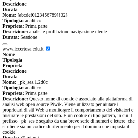
Descrizione
Durata
Nome:
[abcdef0123456789]{32}
Tipologia:
analitico
Proprieta:
Prima parte
Descrizione:
analisi e profilazione navigazione utente
Durata:
Sessione
www.iccertosa.edu.it
Nome
Tipologia
Proprieta
Descrizione
Durata
Nome:
_pk_ses.1.2d0c
Tipologia:
analitico
Proprieta:
Prima parte
Descrizione:
Questo nome di cookie è associato alla piattaforma di
analisi web open source Piwik. Viene utilizzato per aiutare i
proprietari di siti Web a monitorare il comportamento dei visitatori e
misurare le prestazioni del sito. È un cookie di tipo pattern, in cui il
prefisso _pk_ses è seguito da una breve serie di numeri e lettere, che
si ritiene sia un codice di riferimento per il dominio che imposta il
cookie.
Durata:
30 minuti