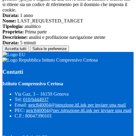
si ritiene sia un codice di riferimento per il dominio che imposta il
cookie.
Durata:
1 anno
Nome:
LAST_REQUESTED_TARGET
Tipologia:
analitico
Proprieta:
Prima parte
Descrizione:
analisi e profilazione navigazione utente
Durata:
5 minuti
Accetta tutti
Salva le preferenze
Istituto Comprensivo Certosa
Contatti
Istituto Comprensivo Certosa
Via Gaz, 3 – 16159 Genova
Tel:
010/6444937
Email:
geic840004@istruzione.it
Link per inviare una mail
PEC:
geic840004@pec.istruzione.it
Link per inviare una mail
C.F.: 80047390101