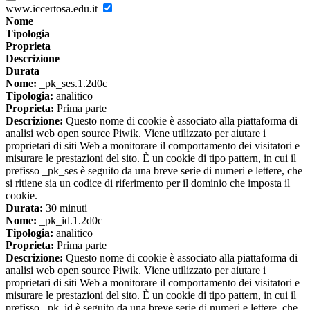
www.iccertosa.edu.it
Nome
Tipologia
Proprieta
Descrizione
Durata
Nome:
_pk_ses.1.2d0c
Tipologia:
analitico
Proprieta:
Prima parte
Descrizione:
Questo nome di cookie è associato alla piattaforma di
analisi web open source Piwik. Viene utilizzato per aiutare i
proprietari di siti Web a monitorare il comportamento dei visitatori e
misurare le prestazioni del sito. È un cookie di tipo pattern, in cui il
prefisso _pk_ses è seguito da una breve serie di numeri e lettere, che
si ritiene sia un codice di riferimento per il dominio che imposta il
cookie.
Durata:
30 minuti
Nome:
_pk_id.1.2d0c
Tipologia:
analitico
Proprieta:
Prima parte
Descrizione:
Questo nome di cookie è associato alla piattaforma di
analisi web open source Piwik. Viene utilizzato per aiutare i
proprietari di siti Web a monitorare il comportamento dei visitatori e
misurare le prestazioni del sito. È un cookie di tipo pattern, in cui il
prefisso _pk_id è seguito da una breve serie di numeri e lettere, che