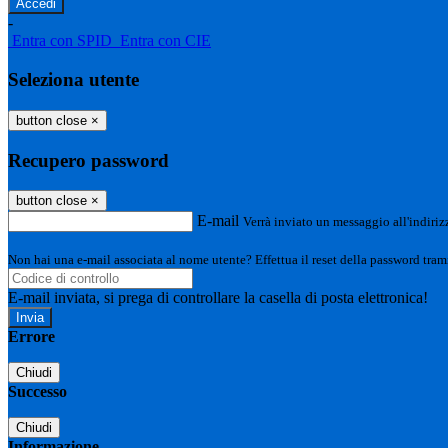
-
Entra con SPID
Entra con CIE
Seleziona utente
button close
×
Recupero password
button close
×
E-mail
Verrà inviato un messaggio all'indirizz
Non hai una e-mail associata al nome utente? Effettua il reset della password tram
E-mail inviata, si prega di controllare la casella di posta elettronica!
Errore
Chiudi
Successo
Chiudi
Informazione