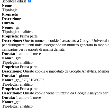
.iccertosa.edu.it
Nome
Tipologia
Proprieta
Descrizione
Durata
Nome:
_ga
Tipologia:
analitico
Proprieta:
Prima parte
Descrizione:
Questo nome di cookie è associato a Google Universal An
per distinguere utenti unici assegnando un numero generato in modo casual
campagne per i rapporti di analisi dei siti.
Durata:
1 anno e 1 mese
Nome:
_gid
Tipologia:
analitico
Proprieta:
Prima parte
Descrizione:
Questo cookie è impostato da Google Analytics. Memorizza
Durata:
1 giorno
Nome:
_ga_S7Q31G6CT3
Tipologia:
analitico
Proprieta:
Prima parte
Descrizione:
Questo cookie viene utilizzato da Google Analytics per m
Durata:
1 anno e 1 mese
Nome:
_gat
Tipologia:
analitico