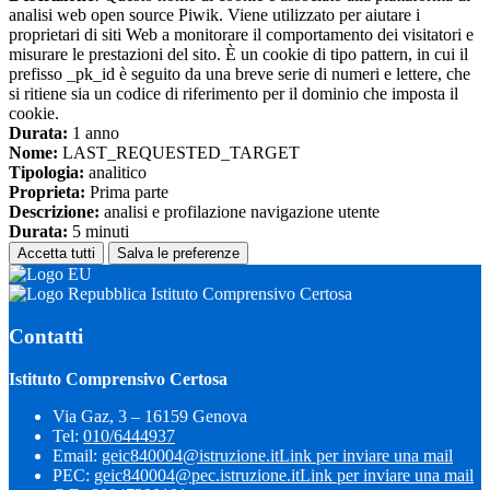
analisi web open source Piwik. Viene utilizzato per aiutare i
proprietari di siti Web a monitorare il comportamento dei visitatori e
misurare le prestazioni del sito. È un cookie di tipo pattern, in cui il
prefisso _pk_id è seguito da una breve serie di numeri e lettere, che
si ritiene sia un codice di riferimento per il dominio che imposta il
cookie.
Durata:
1 anno
Nome:
LAST_REQUESTED_TARGET
Tipologia:
analitico
Proprieta:
Prima parte
Descrizione:
analisi e profilazione navigazione utente
Durata:
5 minuti
Accetta tutti
Salva le preferenze
Istituto Comprensivo Certosa
Contatti
Istituto Comprensivo Certosa
Via Gaz, 3 – 16159 Genova
Tel:
010/6444937
Email:
geic840004@istruzione.it
Link per inviare una mail
PEC:
geic840004@pec.istruzione.it
Link per inviare una mail