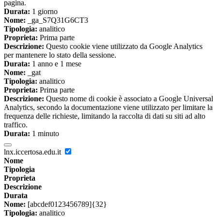
pagina.
Durata:
1 giorno
Nome:
_ga_S7Q31G6CT3
Tipologia:
analitico
Proprieta:
Prima parte
Descrizione:
Questo cookie viene utilizzato da Google Analytics
per mantenere lo stato della sessione.
Durata:
1 anno e 1 mese
Nome:
_gat
Tipologia:
analitico
Proprieta:
Prima parte
Descrizione:
Questo nome di cookie è associato a Google Universal
Analytics, secondo la documentazione viene utilizzato per limitare la
frequenza delle richieste, limitando la raccolta di dati su siti ad alto
traffico.
Durata:
1 minuto
lnx.iccertosa.edu.it
Nome
Tipologia
Proprieta
Descrizione
Durata
Nome:
[abcdef0123456789]{32}
Tipologia:
analitico