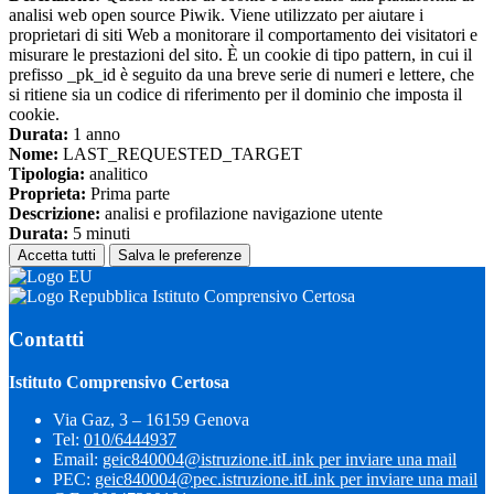
analisi web open source Piwik. Viene utilizzato per aiutare i
proprietari di siti Web a monitorare il comportamento dei visitatori e
misurare le prestazioni del sito. È un cookie di tipo pattern, in cui il
prefisso _pk_id è seguito da una breve serie di numeri e lettere, che
si ritiene sia un codice di riferimento per il dominio che imposta il
cookie.
Durata:
1 anno
Nome:
LAST_REQUESTED_TARGET
Tipologia:
analitico
Proprieta:
Prima parte
Descrizione:
analisi e profilazione navigazione utente
Durata:
5 minuti
Accetta tutti
Salva le preferenze
Istituto Comprensivo Certosa
Contatti
Istituto Comprensivo Certosa
Via Gaz, 3 – 16159 Genova
Tel:
010/6444937
Email:
geic840004@istruzione.it
Link per inviare una mail
PEC:
geic840004@pec.istruzione.it
Link per inviare una mail