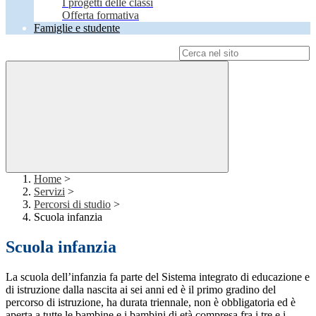
I progetti delle classi
Offerta formativa
Famiglie e studente
Campo di ricerca per le pagine del sito
Home
>
Servizi
>
Percorsi di studio
>
Scuola infanzia
Scuola infanzia
La scuola dell’infanzia fa parte del Sistema integrato di educazione e
di istruzione dalla nascita ai sei anni ed è il primo gradino del
percorso di istruzione, ha durata triennale, non è obbligatoria ed è
aperta a tutte le bambine e i bambini di età compresa fra i tre e i