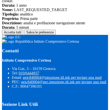
cookie.
Durata:
1 anno
Nome:
LAST_REQUESTED_TARGET
Tipologia:
analitico
Proprieta:
Prima parte
Descrizione:
analisi e profilazione navigazione utente
Durata:
5 minuti
Accetta tutti
Salva le preferenze
Istituto Comprensivo Certosa
Contatti
Istituto Comprensivo Certosa
Via Gaz, 3 – 16159 Genova
Tel:
010/6444937
Email:
geic840004@istruzione.it
Link per inviare una mail
PEC:
geic840004@pec.istruzione.it
Link per inviare una mail
C.F.: 80047390101
Sezione Link Utili