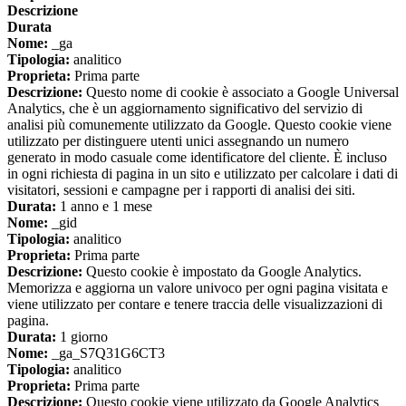
Descrizione
Durata
Nome:
_ga
Tipologia:
analitico
Proprieta:
Prima parte
Descrizione:
Questo nome di cookie è associato a Google Universal
Analytics, che è un aggiornamento significativo del servizio di
analisi più comunemente utilizzato da Google. Questo cookie viene
utilizzato per distinguere utenti unici assegnando un numero
generato in modo casuale come identificatore del cliente. È incluso
in ogni richiesta di pagina in un sito e utilizzato per calcolare i dati di
visitatori, sessioni e campagne per i rapporti di analisi dei siti.
Durata:
1 anno e 1 mese
Nome:
_gid
Tipologia:
analitico
Proprieta:
Prima parte
Descrizione:
Questo cookie è impostato da Google Analytics.
Memorizza e aggiorna un valore univoco per ogni pagina visitata e
viene utilizzato per contare e tenere traccia delle visualizzazioni di
pagina.
Durata:
1 giorno
Nome:
_ga_S7Q31G6CT3
Tipologia:
analitico
Proprieta:
Prima parte
Descrizione:
Questo cookie viene utilizzato da Google Analytics