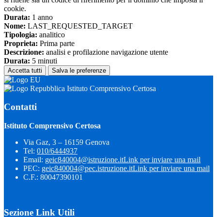
cookie.
Durata:
1 anno
Nome:
LAST_REQUESTED_TARGET
Tipologia:
analitico
Proprieta:
Prima parte
Descrizione:
analisi e profilazione navigazione utente
Durata:
5 minuti
Accetta tutti
Salva le preferenze
Istituto Comprensivo Certosa
Contatti
Istituto Comprensivo Certosa
Via Gaz, 3 – 16159 Genova
Tel:
010/6444937
Email:
geic840004@istruzione.it
Link per inviare una mail
PEC:
geic840004@pec.istruzione.it
Link per inviare una mail
C.F.: 80047390101
Sezione Link Utili