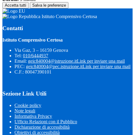
Accetta tutti
Salva le preferenze
Istituto Comprensivo Certosa
Contatti
Istituto Comprensivo Certosa
Via Gaz, 3 – 16159 Genova
Tel:
010/6444937
Email:
geic840004@istruzione.it
Link per inviare una mail
PEC:
geic840004@pec.istruzione.it
Link per inviare una mail
C.F.: 80047390101
Sezione Link Utili
Cookie policy
Note legali
Informativa Privacy
Ufficio Relazioni con il Pubblico
Dichiarazione di accessibilità
Obiettivi di accessibilità