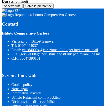
Durata:
5 minuti
Accetta tutti
Salva le preferenze
Istituto Comprensivo Certosa
Contatti
Istituto Comprensivo Certosa
Via Gaz, 3 – 16159 Genova
Tel:
010/6444937
Email:
geic840004@istruzione.it
Link per inviare una mail
PEC:
geic840004@pec.istruzione.it
Link per inviare una mail
C.F.: 80047390101
Sezione Link Utili
Cookie policy
Note legali
Informativa Privacy
Ufficio Relazioni con il Pubblico
Dichiarazione di accessibilità
Obiettivi di accessibilità