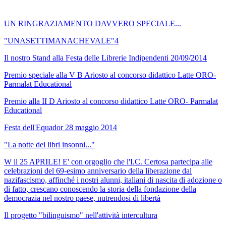
UN RINGRAZIAMENTO DAVVERO SPECIALE...
"UNASETTIMANACHEVALE"4
Il nostro Stand alla Festa delle Librerie Indipendenti 20/09/2014
Premio speciale alla V B Ariosto al concorso didattico Latte ORO-
Parmalat Educational
Premio alla II D Ariosto al concorso didattico Latte ORO- Parmalat
Educational
Festa dell'Equador 28 maggio 2014
"La notte dei libri insonni..."
W il 25 APRILE! E' con orgoglio che l'I.C. Certosa partecipa alle
celebrazioni del 69-esimo anniversario della liberazione dal
nazifascismo, affinché i nostri alunni, italiani di nascita di adozione o
di fatto, crescano conoscendo la storia della fondazione della
democrazia nel nostro paese, nutrendosi di libertà
Il progetto "bilinguismo" nell'attività intercultura