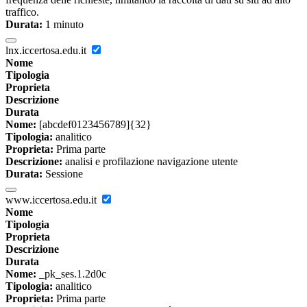
traffico.
Durata:
1 minuto
lnx.iccertosa.edu.it
Nome
Tipologia
Proprieta
Descrizione
Durata
Nome:
[abcdef0123456789]{32}
Tipologia:
analitico
Proprieta:
Prima parte
Descrizione:
analisi e profilazione navigazione utente
Durata:
Sessione
www.iccertosa.edu.it
Nome
Tipologia
Proprieta
Descrizione
Durata
Nome:
_pk_ses.1.2d0c
Tipologia:
analitico
Proprieta:
Prima parte