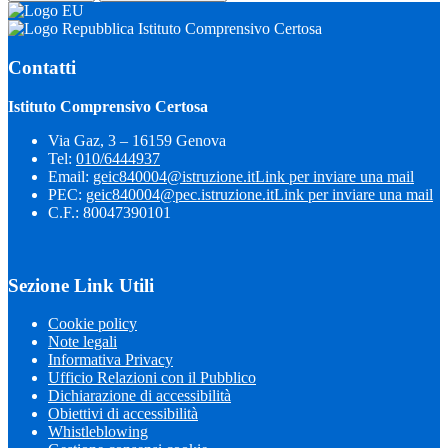
Istituto Comprensivo Certosa
Contatti
Istituto Comprensivo Certosa
Via Gaz, 3 – 16159 Genova
Tel:
010/6444937
Email:
geic840004@istruzione.it
Link per inviare una mail
PEC:
geic840004@pec.istruzione.it
Link per inviare una mail
C.F.: 80047390101
Sezione Link Utili
Cookie policy
Note legali
Informativa Privacy
Ufficio Relazioni con il Pubblico
Dichiarazione di accessibilità
Obiettivi di accessibilità
Whistleblowing