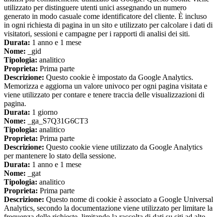
utilizzato per distinguere utenti unici assegnando un numero
generato in modo casuale come identificatore del cliente. È incluso
in ogni richiesta di pagina in un sito e utilizzato per calcolare i dati di
visitatori, sessioni e campagne per i rapporti di analisi dei siti.
Durata:
1 anno e 1 mese
Nome:
_gid
Tipologia:
analitico
Proprieta:
Prima parte
Descrizione:
Questo cookie è impostato da Google Analytics.
Memorizza e aggiorna un valore univoco per ogni pagina visitata e
viene utilizzato per contare e tenere traccia delle visualizzazioni di
pagina.
Durata:
1 giorno
Nome:
_ga_S7Q31G6CT3
Tipologia:
analitico
Proprieta:
Prima parte
Descrizione:
Questo cookie viene utilizzato da Google Analytics
per mantenere lo stato della sessione.
Durata:
1 anno e 1 mese
Nome:
_gat
Tipologia:
analitico
Proprieta:
Prima parte
Descrizione:
Questo nome di cookie è associato a Google Universal
Analytics, secondo la documentazione viene utilizzato per limitare la
frequenza delle richieste, limitando la raccolta di dati su siti ad alto