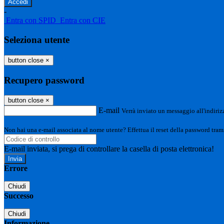
-
Entra con SPID
Entra con CIE
Seleziona utente
button close
×
Recupero password
button close
×
E-mail
Verrà inviato un messaggio all'indirizz
Non hai una e-mail associata al nome utente? Effettua il reset della password tram
E-mail inviata, si prega di controllare la casella di posta elettronica!
Errore
Chiudi
Successo
Chiudi
Informazione