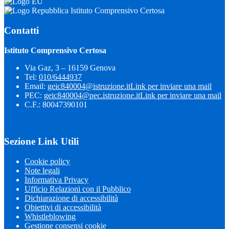
Istituto Comprensivo Certosa
Contatti
Istituto Comprensivo Certosa
Via Gaz, 3 – 16159 Genova
Tel:
010/6444937
Email:
geic840004@istruzione.it
Link per inviare una mail
PEC:
geic840004@pec.istruzione.it
Link per inviare una mail
C.F.: 80047390101
Sezione Link Utili
Cookie policy
Note legali
Informativa Privacy
Ufficio Relazioni con il Pubblico
Dichiarazione di accessibilità
Obiettivi di accessibilità
Whistleblowing
Gestione consensi cookie