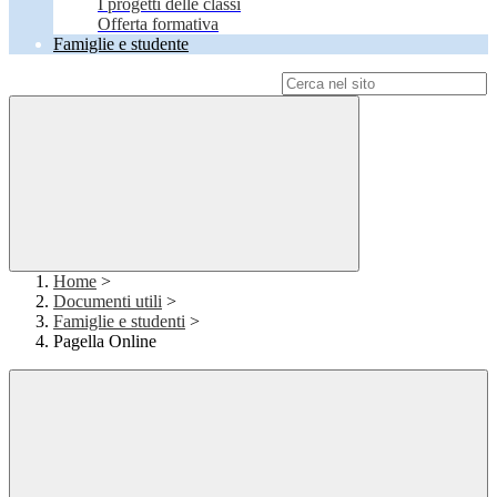
I progetti delle classi
Offerta formativa
Famiglie e studente
Campo di ricerca per le pagine del sito
Home
>
Documenti utili
>
Famiglie e studenti
>
Pagella Online