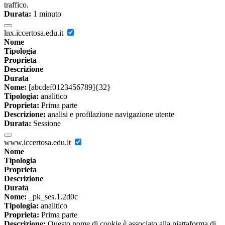
traffico.
Durata:
1 minuto
lnx.iccertosa.edu.it
Nome
Tipologia
Proprieta
Descrizione
Durata
Nome:
[abcdef0123456789]{32}
Tipologia:
analitico
Proprieta:
Prima parte
Descrizione:
analisi e profilazione navigazione utente
Durata:
Sessione
www.iccertosa.edu.it
Nome
Tipologia
Proprieta
Descrizione
Durata
Nome:
_pk_ses.1.2d0c
Tipologia:
analitico
Proprieta:
Prima parte
Descrizione:
Questo nome di cookie è associato alla piattaforma di